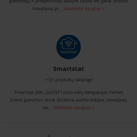
gamintojų ir prekybininkų Baltijos šalyse bei gerai žinoma
inovatyvių pr...
Skaitykite daugiau »
Smartstat
~131 produktų kataloge
Smartstat (SIA „SecTel“) siūlo italų kompanijos Fantini
Cosmi gaminius, kurie išsiskiria aukšta kokybe, inovatyvių
tec...
Skaitykite daugiau »