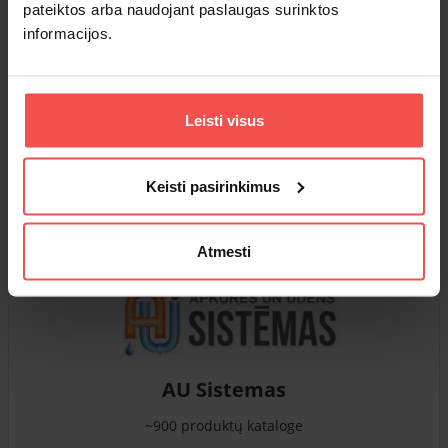
pateiktos arba naudojant paslaugas surinktos
informacijos.
SportX
~6,500 produktų kataloge
Leisti visus
„SportX“ yra Latvijos tiekėjas, siūlantis platų sportinio
inventoriaus asortimentą tiek vidaus, tiek lauko erdvėms,
Keisti pasirinkimus
įvairių tipų dan...
Skaitykite daugiau »
Atmesti
AU Sistemas
~900 produktų kataloge