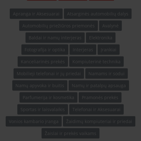
Apranga ir Aksesuarai
Atsarginės automobilių dalys
Automobilių priežiūros priemonės
Avalynė
Baldai ir namų interjeras
Elektronika
Fotografija ir optika
Interjeras
Įrankiai
Kanceliarinės prekės
Kompiuterinė technika
Mobilieji telefonai ir jų priedai
Namams ir sodui
Namų apyvoka ir buitis
Namų ir patalpų apsauga
Parfumerija ir kosmetika
Pramonės prekės
Sportas ir laisvalaikis
Telefonai ir Aksesuarai
Vonios kambario įranga
Žaidimų kompiuteriai ir priedai
Žaislai ir prekės vaikams