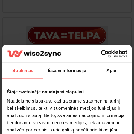
Sarmi
~4,200 produktų kataloge
Sutikimas
Išsami informacija
Apie
SIA „Sārmi 4” (www.tavatelpa.lv) yra įmonė, siūlanti platų
namų apyvokos prekių asortimentą. Tiekėjas yra oficialus
Šioje svetainėje naudojami slapukai
visų prekių ženk...
Skaitykite daugiau »
Naudojame slapukus, kad galėtume suasmeninti turinį
bei skelbimus, teikti visuomeninės medijos funkcijas ir
analizuoti srautą. Be to, svetainės naudojimo informaciją
bendriname su visuomeninės medijos, reklamavimo ir
analizės partneriais, kurie gali ją pridėti prie kitos jūsų