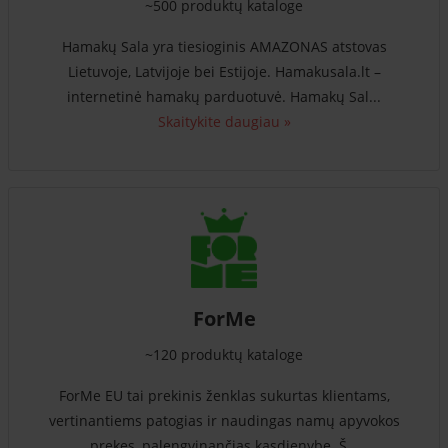
~500 produktų kataloge
Hamakų Sala yra tiesioginis AMAZONAS atstovas
Lietuvoje, Latvijoje bei Estijoje. Hamakusala.lt –
internetinė hamakų parduotuvė. Hamakų Sal...
Skaitykite daugiau »
ForMe
~120 produktų kataloge
ForMe EU tai prekinis ženklas sukurtas klientams,
vertinantiems patogias ir naudingas namų apyvokos
prekes, palengvinančias kasdienybę. Š...