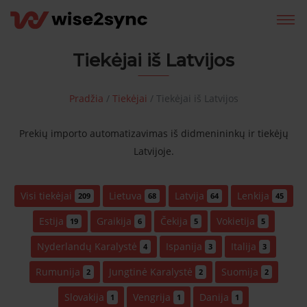
Tiekėjai iš Latvijos
Pradžia
/
Tiekėjai
/
Tiekėjai iš Latvijos
Prekių importo automatizavimas iš didmenininkų ir tiekėjų
Latvijoje.
Visi tiekėjai
Lietuva
Latvija
Lenkija
209
68
64
45
Estija
Graikija
Čekija
Vokietija
19
6
5
5
Nyderlandų Karalystė
Ispanija
Italija
4
3
3
Rumunija
Jungtinė Karalystė
Suomija
2
2
2
Slovakija
Vengrija
Danija
1
1
1