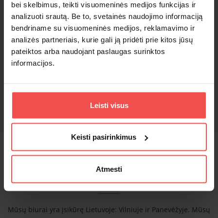
bei skelbimus, teikti visuomeninės medijos funkcijas ir
analizuoti srautą. Be to, svetainės naudojimo informaciją
bendriname su visuomeninės medijos, reklamavimo ir
analizės partneriais, kurie gali ją pridėti prie kitos jūsų
pateiktos arba naudojant paslaugas surinktos
informacijos.
PERŽIŪRĖTI VISAS INTEGRACIJAS
Leisti visus
Keisti pasirinkimus
Susisiekite su mumis
Atmesti
Susisiekite
Mūsų biurai yra įsikūrę Lietuvoje: Vilniuje ir Panevėžyje. Mūsų