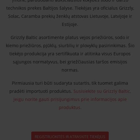
technikos prekes Baltijos šalyse. Tiekėjas yra oficialus Grizzly,
Solac, Caramba prekių ženklų atstovas Lietuvoje, Latvijoje ir
Estijoje.
Grizzly Baltic asortimente platus vejos priežiūros, sodo ir
kiemo priežiūros, pjūklų, siurblių ir plovyklų pasirinkimas. Šio
tiekėjo produkcija yra sertifikuota ir atitinka visus Europos
sąjungos normatyvus, bei griežčiausias taršos emisijos
normas.
Pirmiausia turi būti sudaryta sutartis, tik tuomet galima
pradėti importuoti produktus.
Susisiekite su Grizzly Baltic,
jeigu norite gauti prisijungimus prie informacijos apie
produktus.
REGISTRUOKITĖS IR ATRASKITE TIEKĖJUS