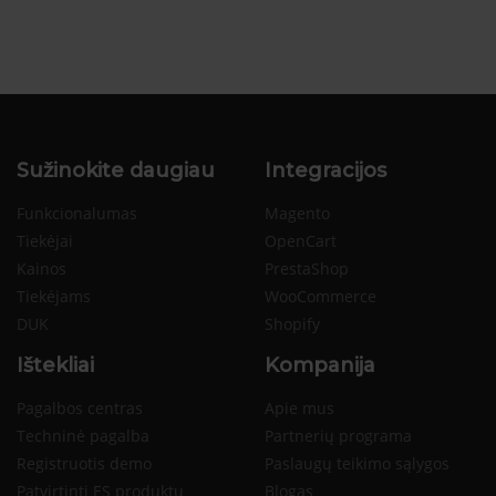
Sužinokite daugiau
Integracijos
Funkcionalumas
Magento
Tiekėjai
OpenCart
Kainos
PrestaShop
Tiekėjams
WooCommerce
DUK
Shopify
Ištekliai
Kompanija
Pagalbos centras
Apie mus
Techninė pagalba
Partnerių programa
Registruotis demo
Paslaugų teikimo sąlygos
Patvirtinti ES produktų
Blogas