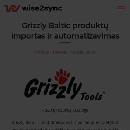
Grizzly Baltic produktų
importas ir automatizavimas
Pradžia
/
Tiekėjai
/
Grizzly Baltic
~ 200 produktų kataloge
Grizzly Baltic – tai didmeninės ir mažmeninės prekybos
įmonė, parduodanti aukščiausios kokybės sodo ir daržo