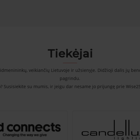
Tiekėjai
dmenininkų, veikiančių Lietuvoje ir užsienyje. Didžioji dalis jų b
pagrindu.
jo? Susisiekite su mumis, ir jeigu dar nesame jo prijungę prie Wise