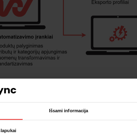
Išsami informacija
Funkcionalumas
slapukai