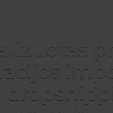
tizuotas p
acijos impo
 dropshipp