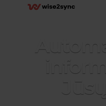
Automa
inform
Jūsų