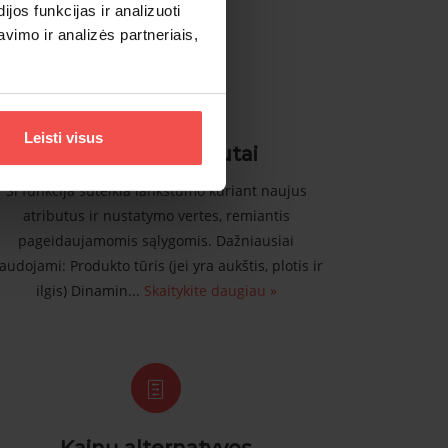
rnauti Jūsų verslui.
os funkcijas ir analizuoti
imo ir analizės partneriais,
Leisti visus
Dinaminiai atributai
Ši funkcija suteikia lankstumo kuriant naujus
atributus ir nustatymo vertes, remiantis
pageidaujamomis sąlygomis. Dažniausiai
audojami: Produkto tūris (jei yra aukštis, plotis ir
ilgis) Dinamin...
Skaitykite daugiau »