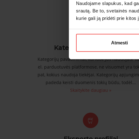
Žemiau patiekiame p
Naudojame slapukus, kad galė
srautą. Be to, svetainės nau
kurie gali ją pridėti prie kit
Atmesti
Kategorijų apjungimas
Kategorijų pavadinimai, kuriuos Jūs naudojate s
el. parduotuvės platformose, ne visuomet yra to
pat, kokius naudoja tiekėjai. Kategorijų apjungi
padeda keisti duomenis tokių būdu, todėl...
Skaitykite daugiau »