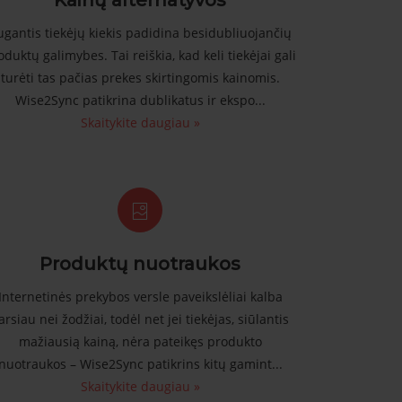
Kainų alternatyvos
ugantis tiekėjų kiekis padidina besidubliuojančių
oduktų galimybes. Tai reiškia, kad keli tiekėjai gali
turėti tas pačias prekes skirtingomis kainomis.
Wise2Sync patikrina dublikatus ir ekspo...
Skaitykite daugiau »
Produktų nuotraukos
Internetinės prekybos versle paveikslėliai kalba
arsiau nei žodžiai, todėl net jei tiekėjas, siūlantis
mažiausią kainą, nėra pateikęs produkto
nuotraukos – Wise2Sync patikrins kitų gamint...
Skaitykite daugiau »