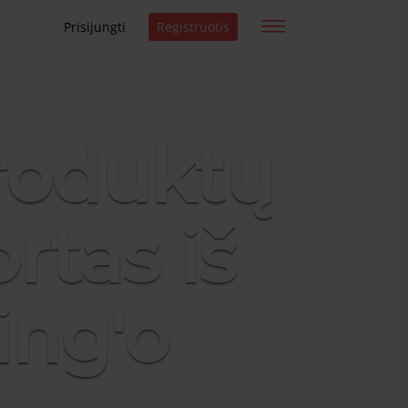
Prisijungti
Registruotis
roduktų
rtas iš
ing'o