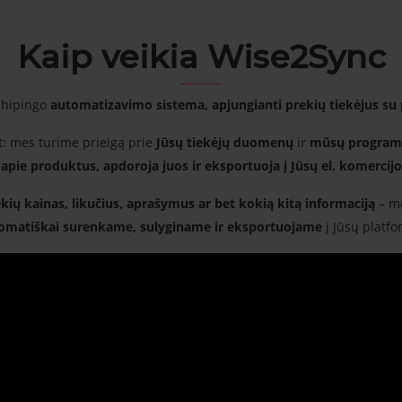
Kaip veikia Wise2Sync
shipingo
automatizavimo sistema, apjungianti prekių tiekėjus su
nt: mes turime prieigą prie
Jūsų tiekėjų duomenų
ir
mūsų programi
apie produktus, apdoroja juos ir eksportuoja į Jūsų el. komercij
kių kainas, likučius, aprašymus ar bet kokią kitą informaciją
– me
omatiškai surenkame, sulyginame ir eksportuojame
į Jūsų platfo