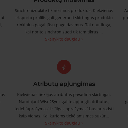
Produktų filtravimas
Sinchronizuokite tik norimus produktus. Kiekvienas
A
lui
eksporto profilis gali generuoti skirtingus produktų
pr
i,
rinkinius pagal Jūsų pageidavimus. Tai naudinga,
kai norite sinchronizuoti tik tam tikrus ...
Skaitykite daugiau »
Atributų apjungimas
mus
Kiekvienas tiekėjas atributus pavadina skirtingai.
p
Naudojant Wise2Sync galite apjungti atributus,
g
todėl “aprašymas” ir “ilgas aprašymas” bus nurodyti
kaip vienas. Kai kuriems tiekėjams mes sukūr...
Skaitykite daugiau »