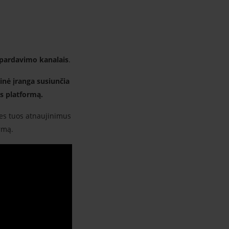
 pardavimo kanalais
.
nė įranga susiunčia
os platformą.
s tuos atnaujinimus
rmą.