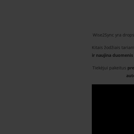
Wise2Sync yra drop
Kitais žodžiais taria
ir naujina duomenis 
Tiekėjui pakeitus
pre
aut