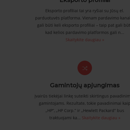
Eksporto profiliai
Eksporto profiliai tai yra ryšiai su Jūsų el.
parduotuvės platforma. Vienam pardavimo kana
gali būti keli eksporto profiliai – taip pat gali būt
kad kelios pardavimo platformos gali n...
Skaitykite daugiau »
Gamintojų apjungimas
Įvairūs tiekėjai linkę suteikti skirtingus pavadini
gamintojams. Rezultate, tokie pavadinimai kai
„HP”, „HP Corp.” ir „Hewlett Packard” bus
traktuojami ka...
Skaitykite daugiau »