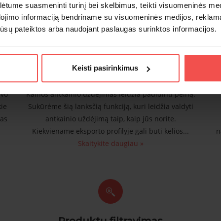
agrindines Wise2Sync automatizavimo funkcijas, kurios gali pasita
tume suasmeninti turinį bei skelbimus, teikti visuomeninės medij
dojimo informaciją bendriname su visuomeninės medijos, reklamav
os jūsų pateiktos arba naudojant paslaugas surinktos informacijos.
Keisti pasirinkimus
Antkainio valdymas
avo
Kainos antkainio uždėjimas leidžia padidinti pelną.
kie
Sukūrėme šią lanksčią funkciją, kuri leidžia valdyti
mas
antkainio uždėjimą taip, kaip jūs norite.
Kiekviename eksporto profilyje gali būti kelios...
n
Skaitykite daugiau »