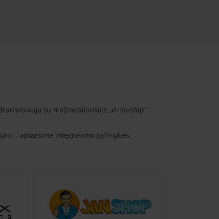
endradarbiauja su mažmenininkais „drop-ship“
2Sync – aptarsime integravimo galimybės.