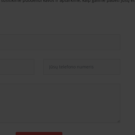
usitikime puodeliui kavos ir aptarkime, kaip galime padėti jūsų el