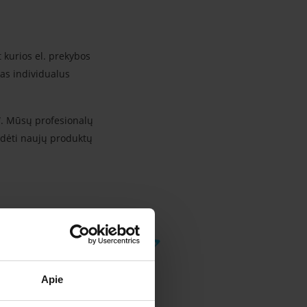
t kurios el. prekybos
tas individualus
c“. Mūsų profesionalų
idėti naujų produktų
Apie