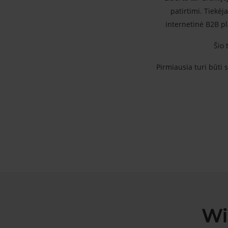
patirtimi. Tiekėj
internetinė B2B pl
Šio 
Pirmiausia turi būti 
Wi