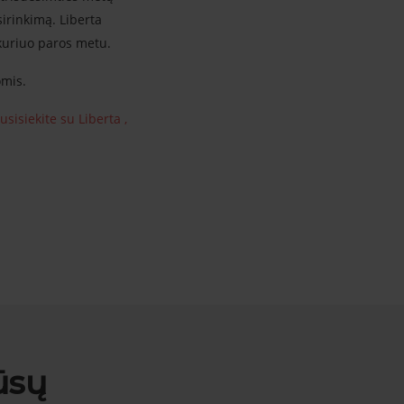
sirinkimą. Liberta
 kuriuo paros metu.
omis.
usisiekite su Liberta ,
ūsų