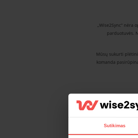
„Wise2Sync“ nėra opt
parduotuvės. Ne
Mūsų sukurti plėtini
komanda pasirūpina 
Sutikimas