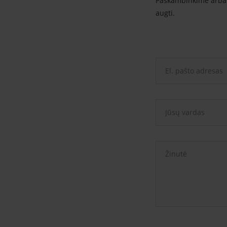
Paskambinkime arba s
augti.