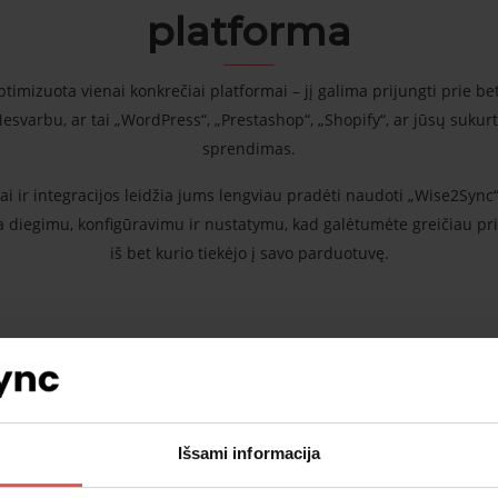
platforma
imizuota vienai konkrečiai platformai – jį galima prijungti prie be
svarbu, ar tai „WordPress“, „Prestashop“, „Shopify“, ar jūsų sukur
sprendimas.
ai ir integracijos leidžia jums lengviau pradėti naudoti „Wise2Syn
diegimu, konfigūravimu ir nustatymu, kad galėtumėte greičiau pr
iš bet kurio tiekėjo į savo parduotuvę.
Išsami informacija