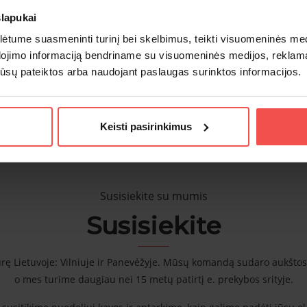
slapukai
tume suasmeninti turinį bei skelbimus, teikti visuomeninės medij
dojimo informaciją bendriname su visuomeninės medijos, reklamav
os jūsų pateiktos arba naudojant paslaugas surinktos informacijos.
PERŽIŪRĖTI VISAS INTEGRACIJAS
Keisti pasirinkimus
Susisiekite su mumis
Susisiekite
rę Lietuvoje: Vilniuje ir Panevėžyje. Mūsų komandą sudaro aukštos k
o mes turime daugiau nei 15 metų patirtį e. prekybos srityje.