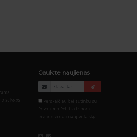
Gaukite naujienas
Email
grama
mo sąlygos
Perskaičiau bei sutinku su
Privatumo Politika
ir noriu
prenumeruoti naujienlaiškį.