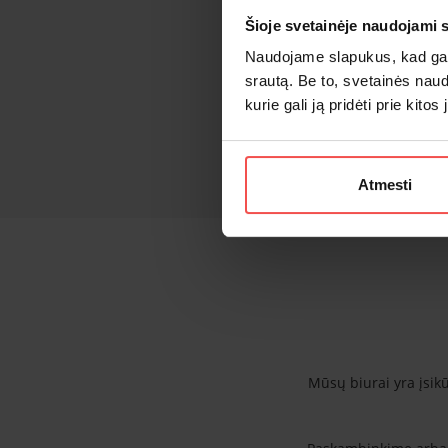
Šioje svetainėje naudojami 
Naudojame slapukus, kad galė
srautą. Be to, svetainės nau
kurie gali ją pridėti prie kit
Atmesti
Mūsų biurai yra įsikū