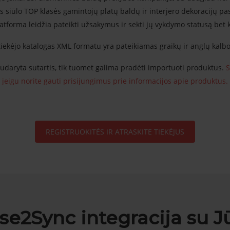
as siūlo TOP klasės gamintojų platų baldų ir interjero dekoracijų pa
atforma leidžia pateikti užsakymus ir sekti jų vykdymo statusą bet
tiekėjo katalogas XML formatu yra pateikiamas graikų ir anglų kalb
sudaryta sutartis, tik tuomet galima pradėti importuoti produktus.
S
jeigu norite gauti prisijungimus prie informacijos apie produktus.
REGISTRUOKITĖS IR ATRASKITE TIEKĖJUS
se2Sync integracija su J