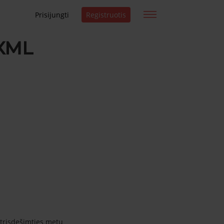
Prisijungti
Registruotis
 XML
 trisdešimties metų