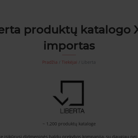
erta produktų katalogo
importas
Pradžia
/
Tiekėjai
/
Liberta
~ 1,200 produktų kataloge
joje įsikūrusi didmeninės baldų prekybos kompanija, su daugiau nei