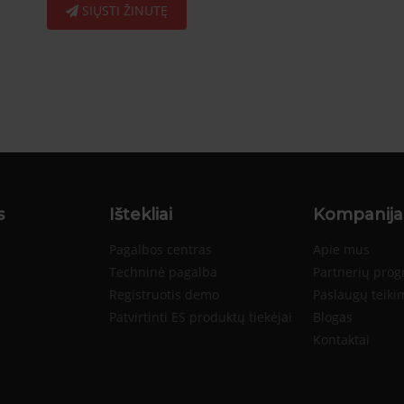
SIŲSTI ŽINUTĘ
s
Ištekliai
Kompanija
Pagalbos centras
Apie mus
Techninė pagalba
Partnerių pro
Registruotis demo
Paslaugų teiki
Patvirtinti ES produktų tiekėjai
Blogas
Kontaktai