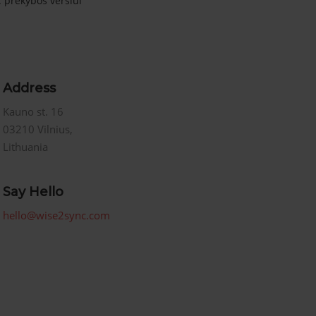
. prekybos verslui
Address
Kauno st. 16
03210 Vilnius,
Lithuania
Say Hello
hello@wise2sync.com